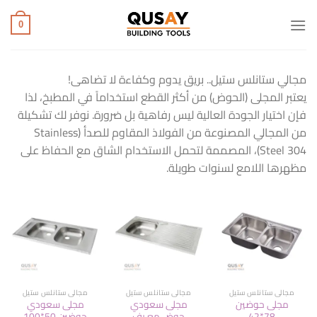
خطي
لمحتوى
0
مجالي ستانلس ستيل.. بريق يدوم وكفاءة لا تضاهى!
يعتبر المجلى (الحوض) من أكثر القطع استخداماً في المطبخ، لذا
فإن اختيار الجودة العالية ليس رفاهية بل ضرورة. نوفر لك تشكيلة
من المجالي المصنوعة من الفولاذ المقاوم للصدأ (Stainless
Steel 304)، المصممة لتحمل الاستخدام الشاق مع الحفاظ على
مظهرها اللامع لسنوات طويلة.
مجالي ستانلس ستيل
مجالي ستانلس ستيل
مجالي ستانلس ستيل
مجلى حوضين
مجلى سعودي
مجلى سعودي
78*42
حوض مع رف
حوضين 50*100