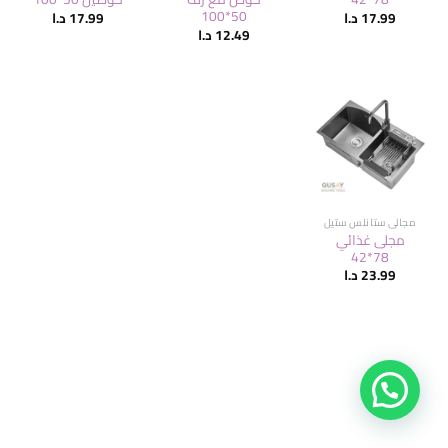
50*100
17.99
د.ا
17.99
د.ا
12.49
د.ا
مجالي ستانلس ستيل
مجلى غذائي
78*42
23.99
د.ا