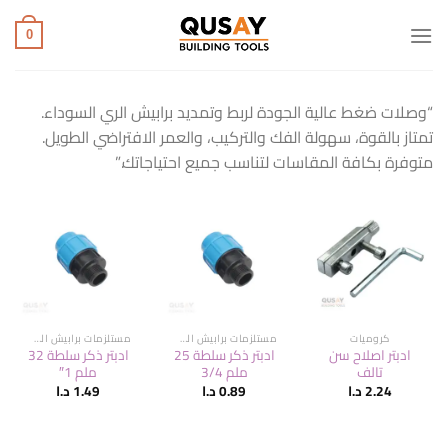
خطي
لمحتوى
0
“وصلات ضغط عالية الجودة لربط وتمديد برابيش الري السوداء.
تمتاز بالقوة، سهولة الفك والتركيب، والعمر الافتراضي الطويل.
متوفرة بكافة المقاسات لتناسب جميع احتياجاتك.”
كروميات
مستلزمات برابيش السلطة
مستلزمات برابيش السلطة
ادبتر اصلاح سن
ادبتر ذكر سلطة 25
ادبتر ذكر سلطة 32
تالف
ملم 3/4
ملم 1″
2.24
د.ا
0.89
د.ا
1.49
د.ا