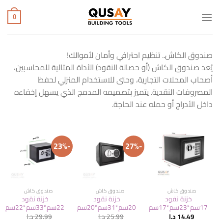
خطي
لمحتوى
0
صندوق الكاش.. تنظيم احترافي وأمان لأموالك!
يُعد صندوق الكاش (أو حصالة النقود) الأداة المثالية للمحاسبين،
أصحاب المحلات التجارية، وحتى للاستخدام المنزلي لحفظ
المصروفات النقدية. يتميز بتصميمه المدمج الذي يسهل إخفاءه
داخل الأدراج أو حمله عند الحاجة.
-23%
-27%
صندوق كاش
صندوق كاش
صندوق كاش
خزنة نقود
خزنة نقود
خزنة نقود
17سم*23سم*17سم
20سم*31سم*20سم
22سم*33سم*22سم
14.49
د.ا
25.99
د.ا
29.99
د.ا