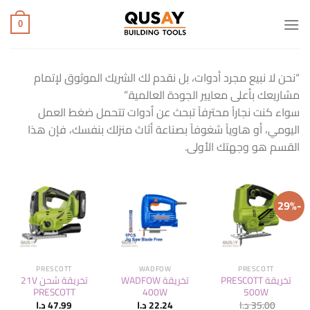
خطي
لمحتوى
0
“نحن لا نبيع مجرد أدوات، بل نقدم لك الشريك الموثوق لإتمام
مشاريعك بأعلى معايير الجودة العالمية.”
سواء كنت نجاراً محترفاً تبحث عن أدوات تتحمل ضغط العمل
اليومي، أو هاوياً شغوفاً بصناعة أثاث منزلك بنفسك، فإن هذا
القسم هو وجهتك الأولى.
-29%
PRESCOTT
WADFOW
PRESCOTT
تخريقة PRESCOTT
تخريقة WADFOW
تخريقة شحن 21V
PRESCOTT
400W
500W
35.00
د.ا
22.24
د.ا
47.99
د.ا