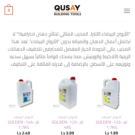
خطي
لمحتوى
0
“الأرواح البيضاء (التنر).. المذيب المثالي لنتائج دهان احترافية!” لا
تكتمل أعمال الدهان والصيانة بدون “الأرواح البيضاء”. يُعد هذا
المذيب عالي الجودة الخيار المفضل للمحترفين لتخفيف الدهانات
الزيتية (اللاكيه) والورنيش، مما يمنحك قواماً مثالياً يسهل سحبه
وتوزيعه على الأسطح، بالإضافة إلى قدرته الفائقة على التنظيف.
الارواح البيضاء
الارواح البيضاء
الارواح البيضاء
تنر -125- GOLDEN
تنر -125- GOLDEN
تنر -144- GOLDEN
1.7KG
4KG
1.7KG
1.99
د.ا
3.99
د.ا
2.49
د.ا