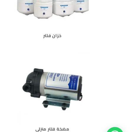
خزان فلتر
مضخة فلتر منزلي