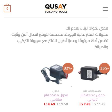
خطي
لمحتوى
0
قصي لمواد البناء يقدم لك
محولات الفلتر عالية الجودة. مصممة لتوفير اتصال آمن وثابت،
تضمن أداءً موثوقًا وعمرًا أطول للفلتر مع سهولة التركيب
والصيانة.
-32%
-35%
اكسسوارات فلتر
محول
محول مضخة فلتر
محول مضخة فلتر
تايواني
فيتنامي
السعر
السعر
السعر
السعر
11.49
د.ا
7.49
د.ا
9.50
د.ا
6.49
د.ا
الأصلي
الحالي
الأصلي
الحالي
هو:
هو:
هو:
هو: