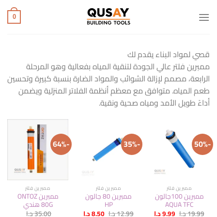
خطي
لمحتوى
0
قصي لمواد البناء يقدم لك
ممبرين فلتر عالي الجودة لتنقية المياه بفعالية وهو المرحلة
الرابعة، مصمم لإزالة الشوائب والمواد الضارة بنسبة كبيرة وتحسين
طعم المياه. متوافق مع معظم أنظمة الفلاتر المنزلية ويضمن
أداءً طويل الأمد ومياه صحية ونقية.
-64%
-35%
-50%
ممبرين فلتر
ممبرين فلتر
ممبرين فلتر
ممبرين 100جالون
ممبرين 80 جالون
ممبرين ONTOZ
AQUA TFC
HP
80G هندي
السعر
السعر
السعر
السعر
19.99
د.ا
9.99
د.ا
12.99
د.ا
8.50
د.ا
35.00
د.ا