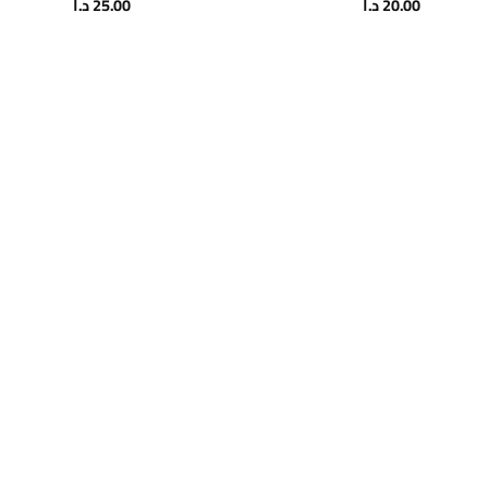
20.00
د.ا
25.00
د.ا