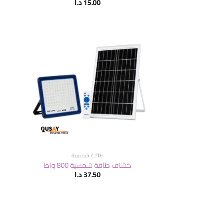
15.00
د.ا
طاقة شمسية
كشاف طاقة شمسية 800 واط
37.50
د.ا