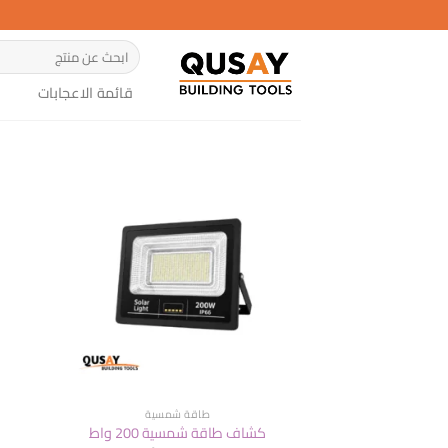
خطي
لمحتوى
البحث
عن:
قائمة الاعجابات
طاقة شمسية
كشاف طاقة شمسية 200 واط
ك