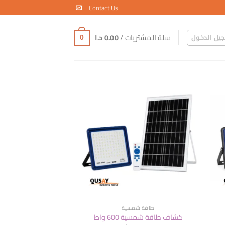
Contact Us
سلة المشتريات /
0.00
د.ا
يل الدخول
0
طاقة شمسية
كشاف طاقة شمسية 600 واط