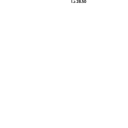
28.50
د.ا