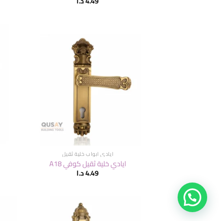
4.49
د.ا
ايادي ابواب خلية ثقيل
ايادي خلية ثقيل كوفي A18
4.49
د.ا