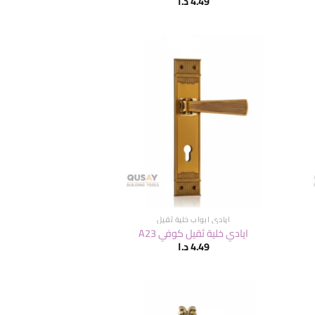
4.49
د.ا
ايادي ابواب خلية ثقيل
ايادي خلية ثقيل كوفي A23
4.49
د.ا