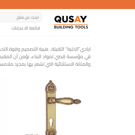
خطي
لمحتوى
البحث
عن:
قائمة الاعجابات
ايادي”الخلية” الثقيلة.. هيبة التصميم وقوة التح
في مؤسسة قصي لمواد البناء، نؤمن أن المقبض هو
والمتانة الاستثنائية التي تشعر بها بمجرد ملام