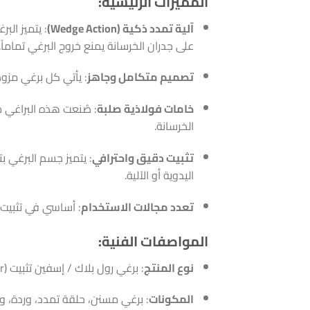
المميزات الرئيسية:
آلية تمدد ذكية (Wedge Action)
: يتميز ال
على جدران الخرسانة يمنع خروج البرغي تماماً.
تصميم متكامل وجاهز
: يأتي كل برغي مزودا
خامات فولاذية صلبة
: صُنعت هذه البراغي م
الخرسانة.
تثبيت دقيق واحترافي
: يتميز جسم البرغي ب
اليدوية أو الآلية.
تعدد مجالات الاستخدام
: أساسي في تثبيت زو
المواصفات الفنية:
نوع المنتج
: برغي رول بلاك / إسفين تثبيت (Wedge Anchor).
المكونات
: برغي مسنن، حلقة تمدد، وردة، و