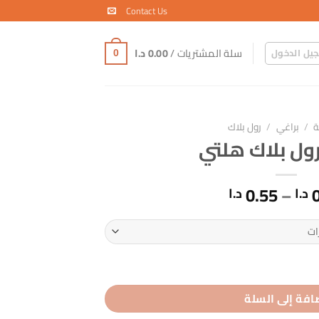
Contact Us
سلة المشتريات /
0.00
د.ا
يل الدخول
0
ة
/
براغي
/
رول بلاك
رول بلاك هلتي
نطاق
0.55
–
د.ا
د.ا
السعر:
من
خلال
افة إلى السلة