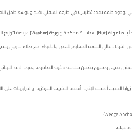
برغي بوجود حلقة تمدد (كلبس) في طرفه السفلي تفتح وتتوسع داخل الثق
ً بـ
صامولة (Nut)
سداسية محكمة و
وردة (Washer)
عريضة لتوزيع ال
ن الفولاذ عالي الجودة المقاوم للقص والالتواء، مع طلاء خارجي يحميه
تسنين دقيق وعميق يضمن سلاسة تركيب الصامولة وقوة الربط النهائي، م
ايا الحديد، أعمدة الإنارة، أنظمة التكييف المركزية، والدرابزينات على 
صامولة.