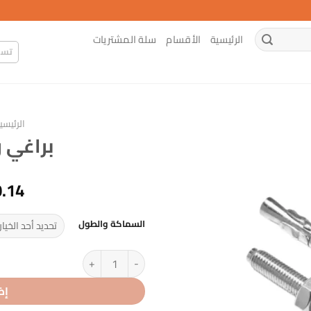
الرئيسية
الأقسام
سلة المشتريات
تسج
الرئيسي
براغي 
0.14
السماكة والطول
كمية براغي رول بلاك هلتي
إض