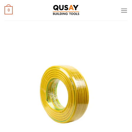
خطي
لمحتوى
0