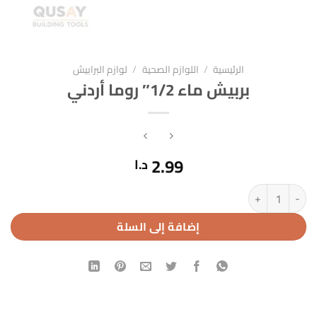
الرئيسية
/
اللوازم الصحية
/
لوازم البرابيش
بربيش ماء 1/2″ روما أردني
2.99
د.ا
كمية بربيش ماء 1/2" روما أردني
إضافة إلى السلة