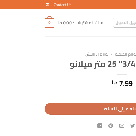
Contact Us
سلة المشتريات /
0.00
د.ا
يل الدخول
0
لوازم الصحية
/
لوازم البرابيش
7.99
د.ا
افة إلى السلة