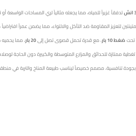
ش
تدفقاً غزيراً للمياه، مما يجعله مثالياً لري المساحات الواسعة أو 
تينتين لتعزيز المقاومة ضد التآكل والالتواء، مما يضمن عمراً افتراضي
 تحت
ضغط 10 بار
، مع قدرة تحمل قصوى تصل إلى
20 بار
، مما يحميه م
تغطية ممتازة للحدائق والمزارع المتوسطة والكبيرة دون الحاجة لوصلات
جودة تنافسية، مصمم خصيصاً ليناسب طبيعة المناخ والتربة في منطقتن