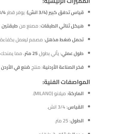
المميزات الرئيسية:
قياس تدفق كبير (3/4 انش)
: يوفر قطر
3/4 ان
هيكل ثنائي الطبقات
: مصنع من
طبقتين
م
تحمل ضغط مذهل
: مصمم ليعمل بكفاءة
طول عملي
: يأتي بطول
25 متر
، مما يمنحك 
فخر الصناعة الأردنية
: منتج
صُنع في الأردن
ب
المواصفات الفنية:
الماركة
: ميلانو (MILANO).
القياس
: 3/4 انش.
الطول
: 25 متر.