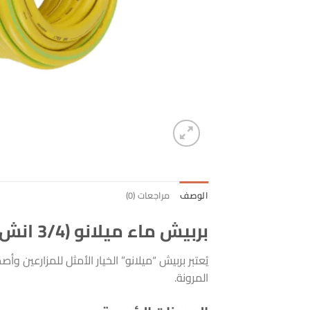
الوصف
مراجعات (0)
بربيش ماء ميلانو (3/4 انش) – متانة فائقة وقوة تحمل احترافية
يُعتبر بربيش “ميلانو” الخيار الأمثل للمزارعين 
المرونة.