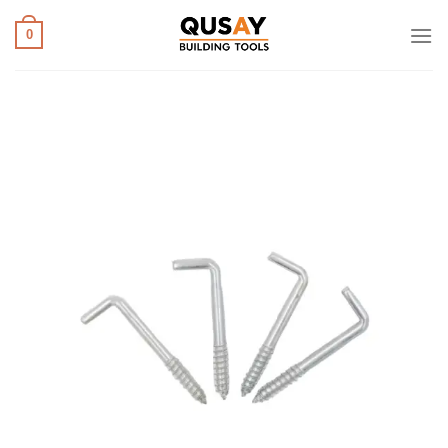
خطي
لمحتوى
0