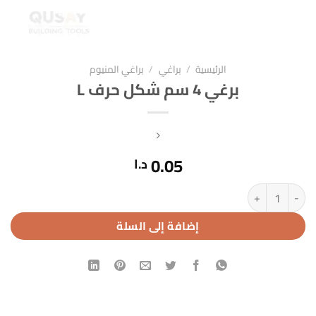
الرئيسية
/
براغي
/
براغي المنيوم
برغي 4 سم شكل حرف L
0.05
د.ا
كمية برغي 4 سم شكل حرف L
إضافة إلى السلة