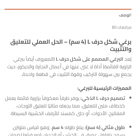
الوصف
مراجعات (0)
برغي شكل حرف L (4 سم) – الحل العملي للتعليق
والتثبيت
يُعد
البرغي المصمم على شكل حرف L
(المعروف أيضاً ببرغي
الزاوية القائمة) أداة لا غنى عنها في أعمال النجارة والديكور، حيث
يجمع بين سهولة التركيب وقوة التثبيت في قطعة واحدة.
المميزات الرئيسية للبرغي:
تصميم حرف L الذكي:
يوفر طرفاً معكوفاً بزاوية قائمة يعمل
كخطاف متين للتعليق، مما يجعله مثاليًا لتعليق اللوحات،
المفاتيح، الأدوات، أو حتى كمسند للأرفف الخشبية البسيطة.
طول مثالي (4 سم):
يبلغ طوله
4 سم
، وهو قياس متوازن
يسمح بتغلغل عميق في الخشب أو الجدران (مع فشر) لضمان