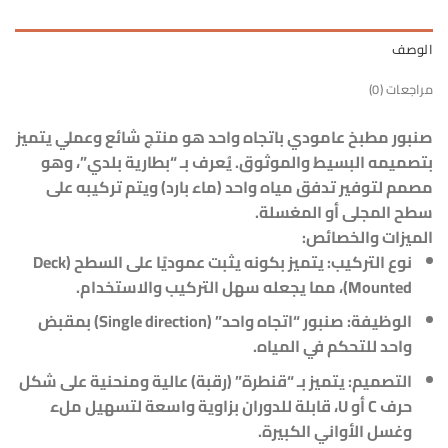
الوصف
مراجعات (0)
صنبور مطبخ عامودي باتجاه واحد هو منتج شائع وعملي يتميز
بتصميمه البسيط والموثوق. يُعرف بـ “بطارية بلدي”، وهو
مصمم لتوفير تدفق مياه واحد (ماء بارد) ويتم تركيبه على
سطح المجلى أو المغسلة.
الميزات والخصائص:
نوع التركيب: يتميز بكونه يثبت عموديًا على السطح (Deck
Mounted)، مما يجعله سهل التركيب والاستخدام.
الوظيفة: صنبور “اتجاه واحد” (Single direction) بمقبض
واحد للتحكم في المياه.
التصميم: يتميز بـ “قنطرة” (رقبة) عالية ومنحنية على شكل
حرف C أو U، قابلة للدوران بزاوية واسعة لتسهيل ملء
وغسل الأواني الكبيرة.