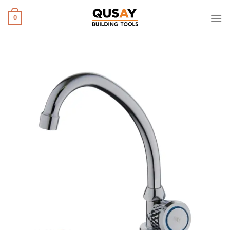
خطي
لمحتوى
0