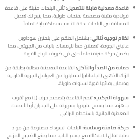
قاعدة معدنية قابلة للتعديل:
تأتي البلحات مثبتة على قاعدة
فولاذية متينة مصممة بفتحات طولية، مما يتيح لك تعديل
المسافة بين البلحات بدقة لتناسب سماكة بابك تماماً.
نظام توجيه ثنائي:
يشتمل الطقم على بلحتين سوداوين
عاليتي الجودة، تعملان معاً للإمساك بالباب من الجهتين، مما
يضمن حركة متزنة تماماً حتى في ظروف الرياح القوية.
حماية من الصدأ والتآكل:
القاعدة المعدنية مطلية بطبقة من
الزنك الذهبي (الجلفانايز) لحمايتها من العوامل الجوية الخارجية
وضمان بقائها قوية لسنوات طويلة.
سهولة التركيب:
تتميز القاعدة بتصميم حرف (L) مع ثقوب
جاهزة، مما يسمح بتثبيتها بسهولة على الجدران أو الأعمدة
المعدنية الجانبية باستخدام البراغي.
حركة صامتة وسلسة:
البلحات السوداء مصنوعة من مواد
صلبة تقلل الاحتكاك مع جسم الباب، مما يمنع الضجيج المزعج