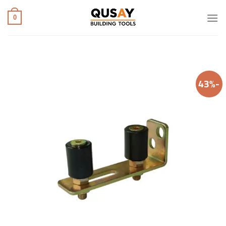
خطي
لمحتوى
0
-43%