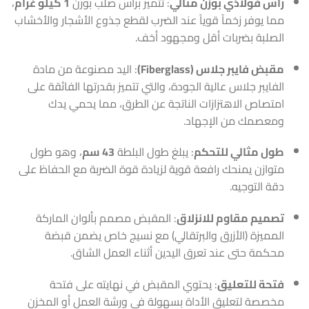
رأس فولاذي بوزن مثالي
: تتميز برأس صلب بوزن
1 كيلو غرام
،
مما يوفر زخماً قوياً عند الضرب لقطع جذوع الأشجار والأخشاب
الصلبة بضربات أقل ومجهود أخف.
مقبض فايبر جلاس (Fiberglass)
: اليد مصنوعة من مادة
الفايبر جلاس عالية الجودة، والتي تتميز بقدرتها الفائقة على
امتصاص الاهتزازات الناتجة عن الطرق، مما يحمي يدك
ومعصمك من الإجهاد.
طول مثالي للتحكم
: يبلغ طول البلطة
43 سم
، وهو طول
متوازن يمنحك رافعة قوية لزيادة قوة الضربة مع الحفاظ على
دقة التوجيه.
تصميم مقاوم للانزلاق
: المقبض مصمم بألوان الماركة
المميزة (الأزرق والبرتقالي) مع نسيج خاص يضمن قبضة
محكمة حتى عند تعرق اليدين أثناء العمل الشاق.
فتحة للتعليق
: يحتوي المقبض في نهايته على فتحة
مخصصة لتعليق الأداة بسهولة في ورشة العمل أو المخزن