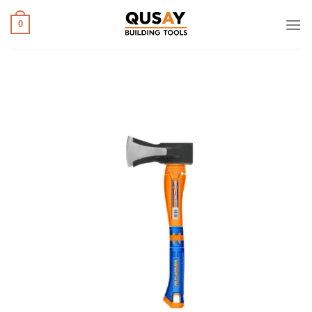
خطي
لمحتوى
0