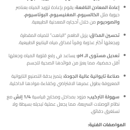
إعادة المعادن النافعة:
يقوم بإعادة تزويد المياه بعناصر
حيوية مثل
الكالسيوم، المغنيسيوم، البوتاسيوم،
والصوديوم
من خلال أحجاره المعدنية الطبيعية.
تحسين المذاق:
يزيل الطعم “الباهت” للمياه المقطرة
ويجعلها أكثر عذوبة وقرباً لمذاق مياه الينابيع الطبيعية.
تعديل مستوى الـ pH:
يساعد في رفع قلوية المياه وجعلها
أقل حمضية، مما يعزز من فوائدها الصحية للجسم.
صناعة تايوانية عالية الجودة:
يتميز بدقة التصنيع التايوانية
المعروفة بطول عمرها الافتراضي وكفاءة موادها الداخلية.
سهولة التركيب:
مزود بمداخل ومخارج قياسية
1/4 إنش
مع
نظام الوصلات السريعة، مما يجعل عملية تبديله بسيطة ولا
تستغرق دقائق.
المواصفات الفنية: