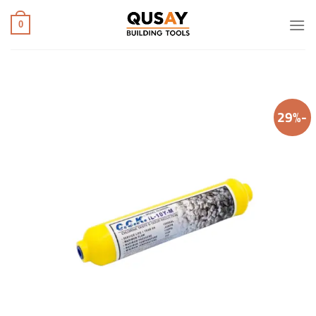
خطي
لمحتوى
0
-29%