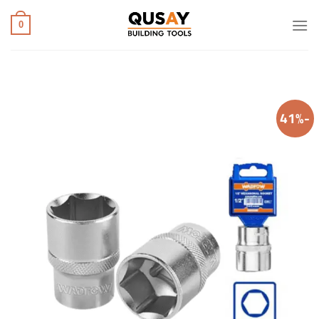
خطي
لمحتوى
0
-41%