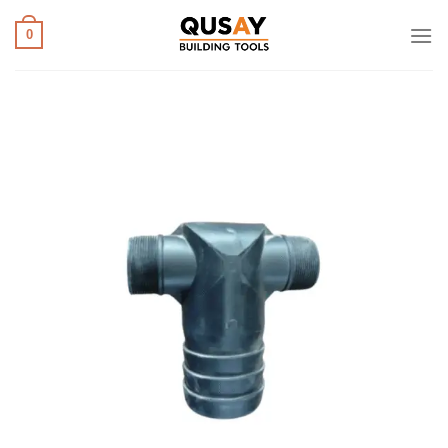
خطي
لمحتوى
0