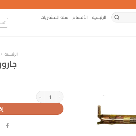
الرئيسية
الأقسام
سلة المشتريات
تسج
الرئيسية
/
جارور ز
كمية جارور زنبرك 15سم
إض