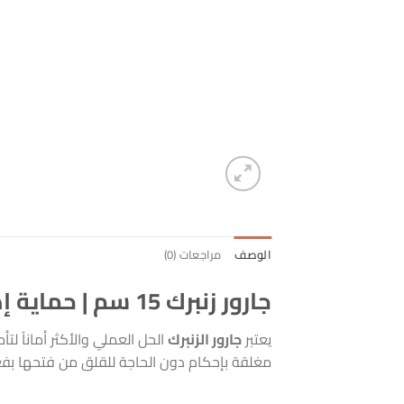
الوصف
مراجعات (0)
جارور زنبرك 15 سم | حماية إضافية وإغلاق محكم بلمسة واحدة
يعتبر
جارور الزنبرك
الحل العملي والأكثر أماناً لتأ
مغلقة بإحكام دون الحاجة للقلق من فتحها بفعل ا