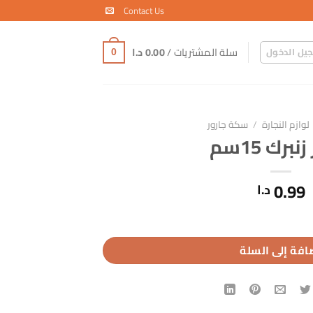
Contact Us
سلة المشتريات /
0.00
د.ا
يل الدخول
0
لوازم النجارة
/
سكة جارور
نبرك 15سم
0.99
د.ا
افة إلى السلة