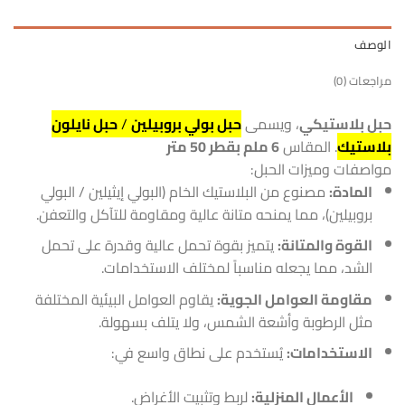
الوصف
مراجعات (0)
حبل بلاستيكي
، ويسمى
حبل بولي بروبيلين
/
حبل نايلون
بلاستيك
. المقاس
6 ملم بقطر 50 متر
مواصفات وميزات الحبل:
المادة:
مصنوع من البلاستيك الخام (البولي إيثيلين / البولي
بروبيلين)، مما يمنحه متانة عالية ومقاومة للتآكل والتعفن.
القوة والمتانة:
يتميز بقوة تحمل عالية وقدرة على تحمل
الشد، مما يجعله مناسباً لمختلف الاستخدامات.
مقاومة العوامل الجوية:
يقاوم العوامل البيئية المختلفة
مثل الرطوبة وأشعة الشمس، ولا يتلف بسهولة.
الاستخدامات:
يُستخدم على نطاق واسع في:
الأعمال المنزلية:
لربط وتثبيت الأغراض.