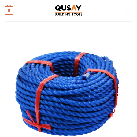
خطي
لمحتوى
0