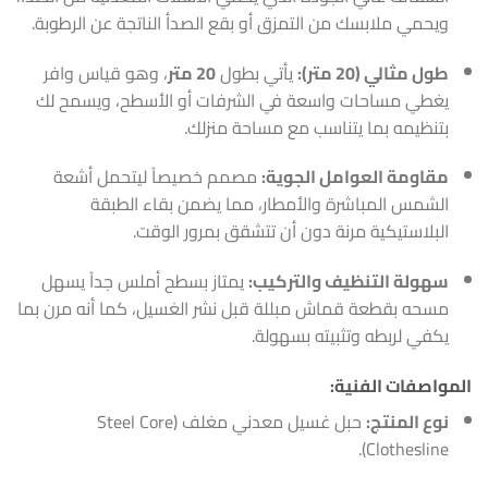
ويحمي ملابسك من التمزق أو بقع الصدأ الناتجة عن الرطوبة.
طول مثالي (20 متر):
يأتي بطول
20 متر
، وهو قياس وافر
يغطي مساحات واسعة في الشرفات أو الأسطح، ويسمح لك
بتنظيمه بما يتناسب مع مساحة منزلك.
مقاومة العوامل الجوية:
مصمم خصيصاً ليتحمل أشعة
الشمس المباشرة والأمطار، مما يضمن بقاء الطبقة
البلاستيكية مرنة دون أن تتشقق بمرور الوقت.
سهولة التنظيف والتركيب:
يمتاز بسطح أملس جداً يسهل
مسحه بقطعة قماش مبللة قبل نشر الغسيل، كما أنه مرن بما
يكفي لربطه وتثبيته بسهولة.
المواصفات الفنية:
نوع المنتج:
حبل غسيل معدني مغلف (Steel Core
Clothesline).