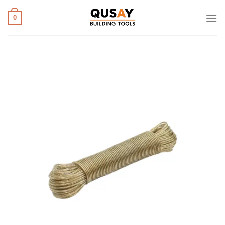
خطي
لمحتوى
0