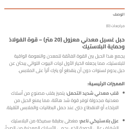
الوصف
مراجعات (0)
حبل غسيل معدني معزول (20 متر) – قوة الفولاذ
وحماية البلاستيك
يجمع هذا الحبل بين القوة الفائقة للمعدن والنعومة الواقية
للبلاستيك، مما يجعله الخيار الأول لربات البيوت اللواتي يبحثن عن
حبل يدوم لسنوات دون أن ينقطع أو يترك أثراً على الملابس.
المميزات الرئيسية:
قلب معدني شديد التحمل:
يتميز بقلب مصنوع من أسلاك
معدنية مجدولة توفر قوة شد هائلة، مما يمنع الحبل من
الارتخاء أو الانقطاع حتى عند حمل البطانيات والملابس الثقيلة.
عزل بلاستيكي ناعم:
مغطى بطبقة سميكة من البلاستيك
الشفاف عالي الجودة الذي يحمي الأسلاك المعدنية من الصدأ،