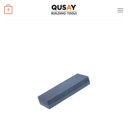
خطي
لمحتوى
0