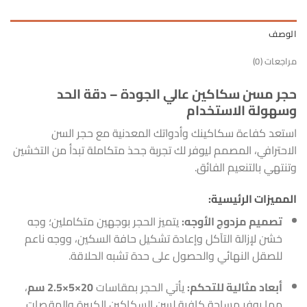
الوصف
مراجعات (0)
حجر مسن سكاكين عالي الجودة – دقة الحد
وسهولة الاستخدام
استعد كفاءة سكاكينك وأدواتك المعدنية مع حجر السن
الاحترافي، المصمم ليوفر لك تجربة جحذ متكاملة تبدأ من التخشين
وتنتهي بالتنعيم الفائق.
المميزات الرئيسية:
تصميم مزدوج الأوجه:
يتميز الحجر بوجهين متكاملين؛ وجه
خشن لإزالة التآكل وإعادة تشكيل حافة السكين، ووجه ناعم
للصقل النهائي والحصول على حدة تشبه الحلاقة.
أبعاد مثالية للتحكم:
يأتي الحجر بمقاسات
20×5×2.5 سم
،
مما يوفر مساحة كافية لسن السكاكين الكبيرة والمقصات