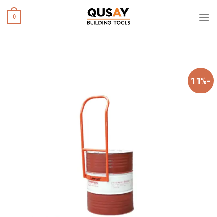
خطي
لمحتوى
0
-11%