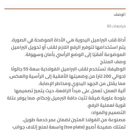
الوصف
مراجعات (0)
أداة قلب البراميل اليدوية هي الأداة الموضحة في الصورة.
يتم استخدامها لتوفير الرفع اللازم لقلب أو تحويل البراميل
الموضوعة أفقيًا إلى الوضع الرأسي بأمان وسهولة.
وصف المنتج
الوظيفة: تستخدم لقلب البراميل الفولاذية سعة 55 جالونًا
(حوالي 200 لتر) من وضعيتها الأفقية إلى الرأسية والعكس،
مما يقلل من الجهد اليدوي ومخاطر الإصابة.
آلية العمل: تعمل على مبدأ الرافعة، حيث يتميز تصميمها
بلوحة علوية ضيقة تثبت حافة البرميل بإحكام، مما يوفر عتلة
قوية لعملية الرفع.
التصميم والمواد:
مصنوعة من الفولاذ المتين لضمان عمر خدمة طويل.
تمتلك صفيحة أصبع (toe plate) واسعة لمنع إتلاف جوانب