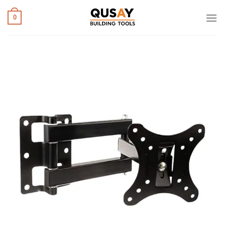
خطي
لمحتوى
0