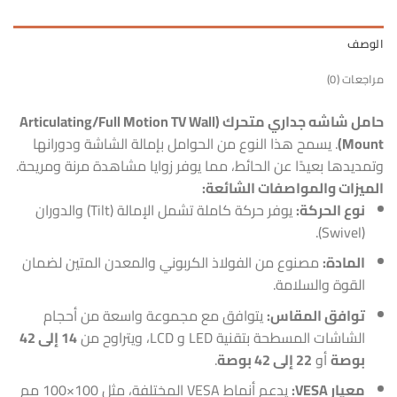
الوصف
مراجعات (0)
حامل شاشه جداري متحرك (Articulating/Full Motion TV Wall
Mount)
. يسمح هذا النوع من الحوامل بإمالة الشاشة ودورانها
وتمديدها بعيدًا عن الحائط، مما يوفر زوايا مشاهدة مرنة ومريحة.
الميزات والمواصفات الشائعة:
نوع الحركة:
يوفر حركة كاملة تشمل الإمالة (Tilt) والدوران
(Swivel).
المادة:
مصنوع من الفولاذ الكربوني والمعدن المتين لضمان
القوة والسلامة.
توافق المقاس:
يتوافق مع مجموعة واسعة من أحجام
الشاشات المسطحة بتقنية LED و LCD، ويتراوح من
14 إلى 42
بوصة
أو
22 إلى 42 بوصة
.
معيار VESA:
يدعم أنماط VESA المختلفة، مثل 100×100 مم