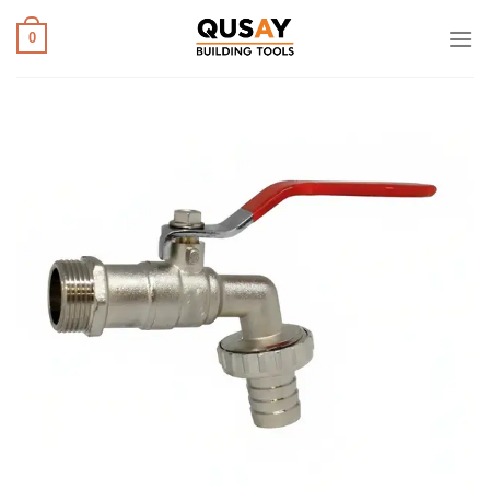
خطي
لمحتوى
0