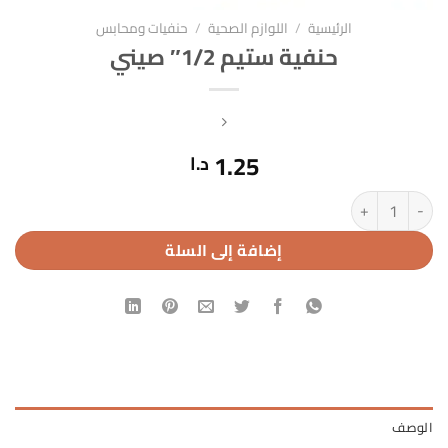
الرئيسية
/
اللوازم الصحية
/
حنفيات ومحابس
حنفية ستيم 1/2″ صيني
1.25
د.ا
كمية حنفية ستيم 1/2" صيني
إضافة إلى السلة
الوصف