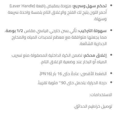
تحكم سهل وسريع:
مزودة بمقبض رافعة (Lever Handle)
أحمر اللون يتيح لك الفتح والإغلاق التام بلمسة واحدة سريعة
وسهلة.
سهولة التركيب:
تأتي بسن خارجي قياسي مقاس
1/2 بوصة
،
مما يجعلها متوافقة مع معظم تمديدات المياه والمخارج
الجدارية الشائعة.
إغلاق محكم:
تضمن الكرة الداخلية المصقولة منع تسريب
المياه أو البخار عند وضعية الإغلاق التام.
الضغط الأقصى: عادةً حتى 16 بار (PN16).
درجة الحرارة: يتحمل حتى 90° مئوية تقريباً.
الاستخدامات:
توصيل خراطيم الحدائق.