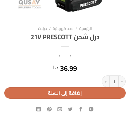
الرئيسية
/
عدد كهربائية
/
درلات
درل شحن 21V PRESCOTT
36.99
د.ا
كمية درل شحن 21V PRESCOTT
إضافة إلى السلة