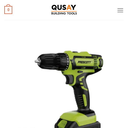
خطي
لمحتوى
0