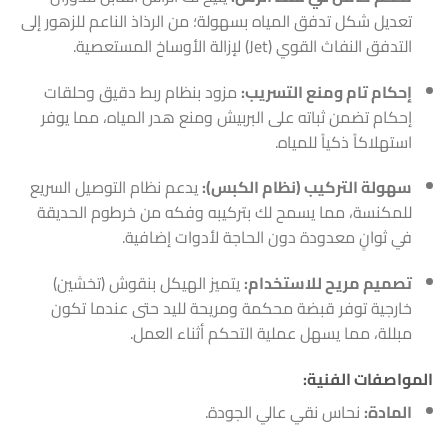
تعديل شكل تدفق المياه بسهولة؛ من الرذاذ الناعم للزهور إلى
التدفق النفاث القوي (Jet) لإزالة الأوساخ المستعصية.
إحكام تام ومنع التسريب:
مزود بنظام ربط دقيق وحلقات
إحكام تضمن ثباته على البربيش ومنع هدر المياه، مما يوفر
استهلاكاً ذكياً للمياه.
سهولة التركيب (نظام الكبس):
يدعم نظام التوصيل السريع
للمكنسة، مما يسمح لك بتركيبه وفكه من خرطوم الحديقة
في ثوانٍ معدودة دون الحاجة لأدوات إضافية.
تصميم مريح للاستخدام:
يتميز الهيكل بنقوش (تخشين)
خارجية توفر قبضة محكمة ومريحة لليد حتى عندما تكون
مبللة، مما يسهل عملية التحكم أثناء العمل.
المواصفات الفنية:
المادة:
نحاس نقي عالي الجودة.