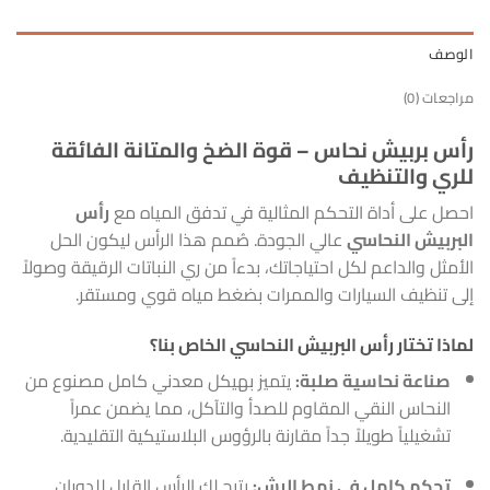
الوصف
مراجعات (0)
رأس بربيش نحاس – قوة الضخ والمتانة الفائقة
للري والتنظيف
احصل على أداة التحكم المثالية في تدفق المياه مع
رأس
البربيش النحاسي
عالي الجودة. صُمم هذا الرأس ليكون الحل
الأمثل والداعم لكل احتياجاتك، بدءاً من ري النباتات الرقيقة وصولاً
إلى تنظيف السيارات والممرات بضغط مياه قوي ومستقر.
لماذا تختار رأس البربيش النحاسي الخاص بنا؟
صناعة نحاسية صلبة:
يتميز بهيكل معدني كامل مصنوع من
النحاس النقي المقاوم للصدأ والتآكل، مما يضمن عمراً
تشغيلياً طويلاً جداً مقارنة بالرؤوس البلاستيكية التقليدية.
تحكم كامل في نمط الرش:
يتيح لك الرأس القابل للدوران