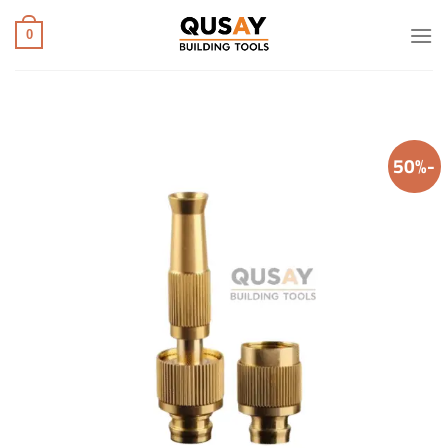
خطي
لمحتوى
0
-50%