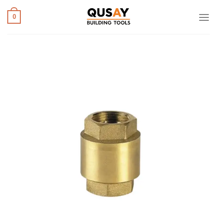
خطي
لمحتوى
0