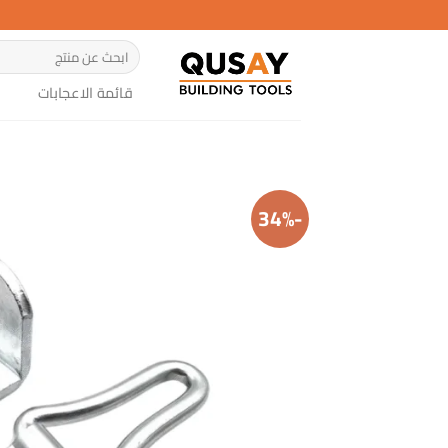
خطي
لمحتوى
البحث
عن:
قائمة الاعجابات
-34%