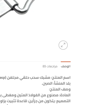
الوصف
مراجعات (0)
اسم المنتج: مشبك سحب حلقي مجلفن (Galvanized Pull Latch / D-Ring Hasp).
بلد المنشأ: الصين.
وصف المنتج:
المادة: مصنوع من الفولاذ المتين ومغطى بطب
التصميم: يتكون من جزأين: قاعدة تثبيت بزاوية قائمة تحتو