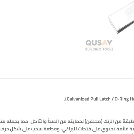
قة من الزنك (مجلفن) لحمايته من الصدأ والتآكل، مما يجعله مناس
ي على فتحات للبراغي، وقطعة سحب على شكل حرف D مع لسان يدخل في الفتحة لتثبيت القفل.