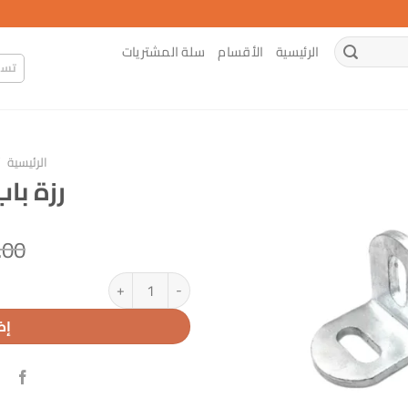
الرئيسية
الأقسام
سلة المشتريات
تسج
الرئيسية
/
رزة با
.00
كمية رزة باب مقلفن ثقيل
إض