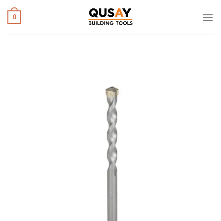
خطي
لمحتوى
0