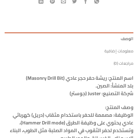
الوصف
معلومات إضافية
مراجعات (0)
اسم المنتج: ريشة حفر حجر عادي (Masonry Drill Bit)
بلد المنشأ: الصين.
شركة التصنيع: Juster (جوستر)
وصف المنتج:
الوظيفة: مصممة للحفر باستخدام مثقاب (دريل) كهربائي
عادي يحتوي على وظيفة الطرق (Hammer Drill mode)،
وتستخدم لحفر الثقوب في المواد الصلبة مثل الطوب، البناء