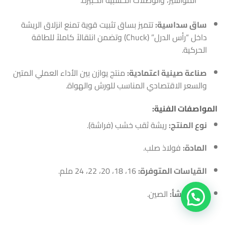
المواسير، والوصلات الخشبية الكبيرة.
ساق سداسية:
تتميز بساق تثبيت قوية تمنع انزلاق الريشة
داخل “رأس الدرل” (Chuck) وتضمن انتقالاً كاملاً للطاقة
الحركية.
صناعة صينية اعتمادية:
منتج يوازن بين الأداء العملي المتين
والسعر الاقتصادي المناسب للورش والهواة.
المواصفات الفنية:
نوع المنتج:
ريشة ثقب خشب (فراشة).
المادة:
فولاذ صلب.
القياسات المتوفرة:
16، 18، 20، 22، 24 ملم.
بلد المنشأ:
الصين.