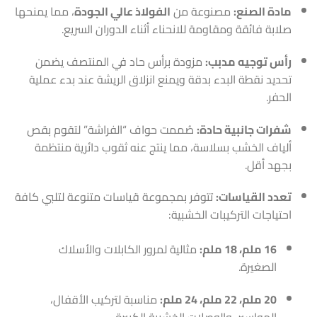
مادة الصنع:
مصنوعة من
الفولاذ عالي الجودة
، مما يمنحها
صلابة فائقة ومقاومة للانحناء أثناء الدوران السريع.
رأس توجيه مدبب:
مزودة برأس حاد في المنتصف يضمن
تحديد نقطة البدء بدقة ويمنع انزلاق الريشة عند بدء عملية
الحفر.
شفرات جانبية حادة:
صُممت حواف “الفراشة” لتقوم بقص
ألياف الخشب بسلاسة، مما ينتج عنه ثقوب دائرية منتظمة
بجهد أقل.
تعدد القياسات:
تتوفر بمجموعة قياسات متنوعة لتلبي كافة
احتياجات التركيبات الخشبية:
16 ملم، 18 ملم:
مثالية لمرور الكابلات والأسلاك
الصغيرة.
20 ملم، 22 ملم، 24 ملم:
مناسبة لتركيب الأقفال،