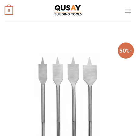
خطي
لمحتوى
0
-50%