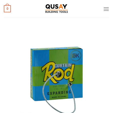
خطي
لمحتوى
0