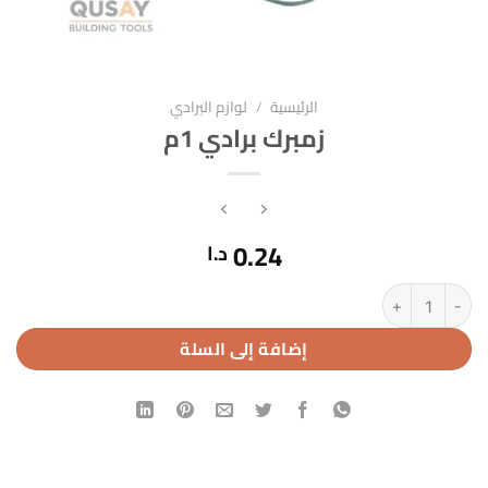
الرئيسية
/
لوازم البرادي
زمبرك برادي 1م
0.24
د.ا
كمية زمبرك برادي 1م
إضافة إلى السلة