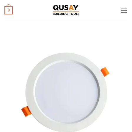
خطي
لمحتوى
0