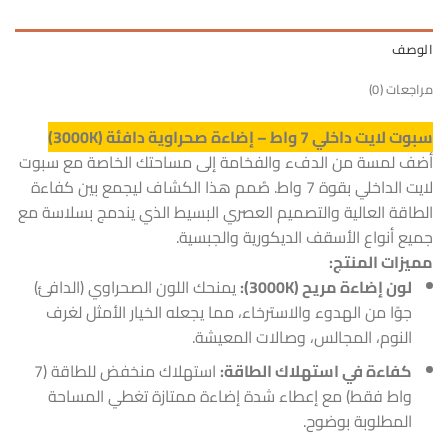
الوصف
مراجعات (0)
سبوت لايت داخلي 7 واط – إضاءة صحراوية دافئة (3000K)
أضف لمسة من الدفء والفخامة إلى مساحتك الخاصة مع سبوت
لايت الداخلي بقوة 7 واط. صُمم هذا الكشاف ليجمع بين كفاءة
الطاقة العالية والتصميم العصري البسيط الذي يندمج بسلاسة مع
جميع أنواع الأسقف الديكورية والجبسية.
مميزات المنتج:
لون إضاءة مريح (3000K):
يمنحك اللون الصحراوي (الدافئ)
جوًا من الهدوء والاسترخاء، مما يجعله الخيار الأمثل لغرف
النوم، المجالس، وصالات المعيشة.
كفاءة في استهلاك الطاقة:
استهلاك منخفض للطاقة (7
واط فقط) مع إعطاء شدة إضاءة ممتازة تغطي المساحة
المطلوبة بوضوح.