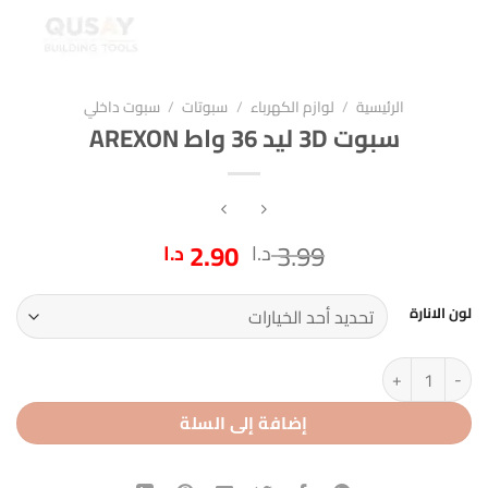
الرئيسية
/
لوازم الكهرباء
/
سبوتات
/
سبوت داخلي
سبوت 3D ليد 36 واط AREXON
السعر
السعر
2.90
3.99
د.ا
د.ا
الأصلي
الحالي
هو:
هو:
لون الانارة
3.99 د.ا.
2.90 د.ا.
كمية سبوت 3D ليد 36 واط AREXON
إضافة إلى السلة