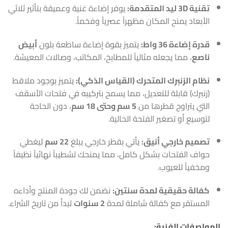
تقنية 3D ليد المتقدمة:
يوفر إضاءة غنية وعميقة بتأثير ثلاثي
الأبعاد يمنح المكان مظهراً عصرياً وفخماً.
قدرة إضاءة 36 واط:
يتميز بقوة إضاءة ساطعة بلون
أبيض
ناصع
، مما يجعله مثالياً للمطابخ، المكاتب، وصالات المعيشة.
نظام الزنبرك المتحرك (القياس الذكي):
يتميز بوجود ملاقط
(زنبرك) قابلة للتعديل، مما يسمح بتركيبه في فتحات الأسقف
التي يتراوح قطرها من
5 سم وحتى 18 سم
، دون الحاجة
لتوسيع أو تصغير الفتحة الحالية.
تصميم خارجي أنيق:
يأتي بقطر خارجي يبلغ
22 سم
ليغطي
حواف الفتحات بشكل كامل، مما يمنحك تشطيباً نهائياً نظيفاً
ومخفياً للعيوب.
كفالة حقيقية لمدة سنتين:
نضمن لك جودة المنتج وأداءه
المستقر مع كفالة شاملة لمدة
2 سنوات
تبدأ من تاريخ الشراء.
المواصفات الفنية: