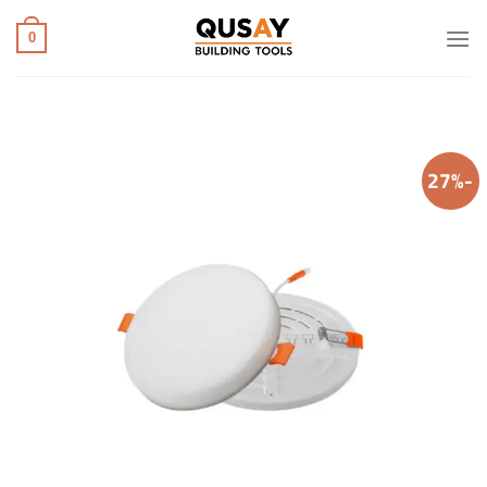
خطي
لمحتوى
0
-27%