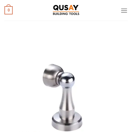
خطي
لمحتوى
0