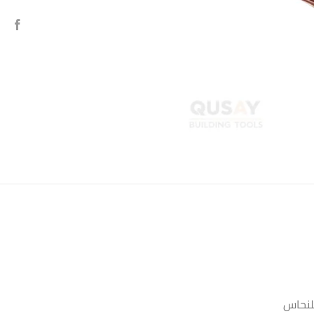
للنحاس