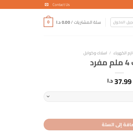
Contact Us
سلة المشتريات /
0.00
د.ا
يل الدخول
0
ازم الكهرباء
/
اسلاك وكوابل
رد
37.99
د.ا
افة إلى السلة