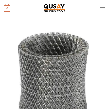
خطي
لمحتوى
0