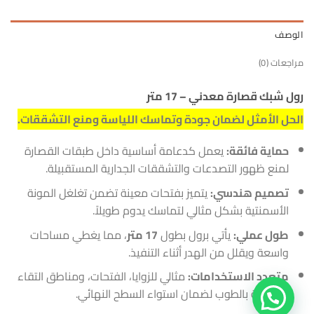
الوصف
مراجعات (0)
رول شبك قصارة معدني – 17 متر
الحل الأمثل لضمان جودة وتماسك اللياسة ومنع التشققات.
حماية فائقة:
يعمل كدعامة أساسية داخل طبقات القصارة
لمنع ظهور التصدعات والتشققات الجدارية المستقبيلة.
تصميم هندسي:
يتميز بفتحات معينة تضمن تغلغل المونة
الأسمنتية بشكل مثالي لتماسك يدوم طويلاً.
طول عملي:
يأتي برول بطول
17 متر
، مما يغطي مساحات
واسعة ويقلل من الهدر أثناء التنفيذ.
متعدد الاستخدامات:
مثالي للزوايا، الفتحات، ومناطق التقاء
الخرسانة بالطوب لضمان استواء السطح النهائي.