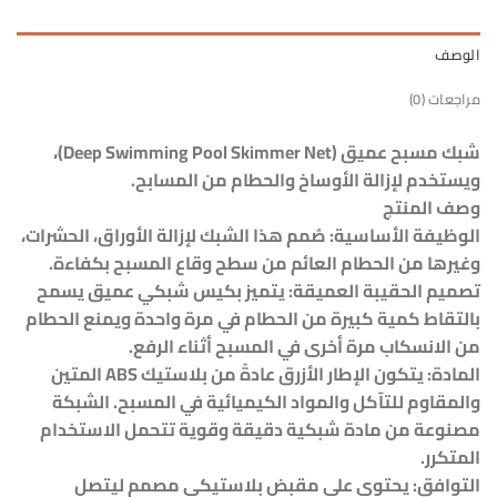
الوصف
مراجعات (0)
شبك مسبح عميق (Deep Swimming Pool Skimmer Net)،
ويستخدم لإزالة الأوساخ والحطام من المسابح.
وصف المنتج
الوظيفة الأساسية: صُمم هذا الشبك لإزالة الأوراق، الحشرات،
وغيرها من الحطام العائم من سطح وقاع المسبح بكفاءة.
تصميم الحقيبة العميقة: يتميز بكيس شبكي عميق يسمح
بالتقاط كمية كبيرة من الحطام في مرة واحدة ويمنع الحطام
من الانسكاب مرة أخرى في المسبح أثناء الرفع.
المادة: يتكون الإطار الأزرق عادةً من بلاستيك ABS المتين
والمقاوم للتآكل والمواد الكيميائية في المسبح. الشبكة
مصنوعة من مادة شبكية دقيقة وقوية تتحمل الاستخدام
المتكرر.
التوافق: يحتوي على مقبض بلاستيكي مصمم ليتصل