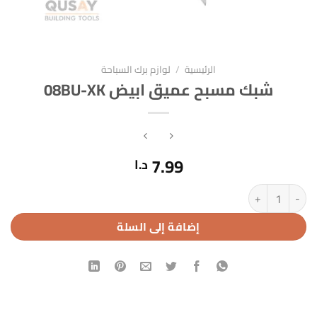
الرئيسية
/
لوازم برك السباحة
شبك مسبح عميق ابيض 08BU-XK
7.99
د.ا
كمية شبك مسبح عميق ابيض 08BU-XK
إضافة إلى السلة