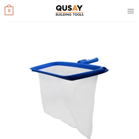
خطي
لمحتوى
0