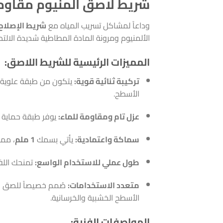
شريط لاصق ألمنيوم مقاوم ل
وداعاً لمشاكل تسريب المياه مع
شريط الإصلاح
الألمنيوم ومرونة المادة المطاطية شديدة الالتصا
المميزات الرئيسية للشريط اللاصق:
تركيبة ثنائية قوية:
يتكون من طبقة علوية 
الأسطح.
عزل تام ومقاومة للماء:
يوفر طبقة حماية غير منفذة للمياه والرط
سماكة واعتمادية:
يأتي بسمك
1 ملم
، مما
طول عملي للاستخدام الواسع:
تمنحك الل
متعدد الاستخدامات:
صُمم خصيصاً للصق 
الأسطح الخشبية والخرسانية.
المواصفات الفنية: