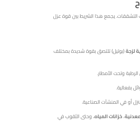
ح
صعب التشققات. يجمع هذا الشريط بين قوة عزل
 لزجة
(بوتيل) تلتصق بقوة شديدة بمختلف
ل بفعالية.
زل أو في المنشآت الصناعية.
معدنية
،
خزانات المياه
، وحتى الثقوب في