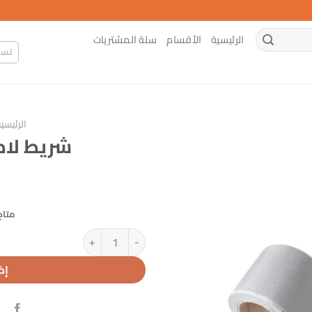
الرئيسية
الأقسام
سلة المشتريات
تسج
الرئيسي
شريط لاص
متاح
كمية شريط لاصق مقاوم للماء
إض