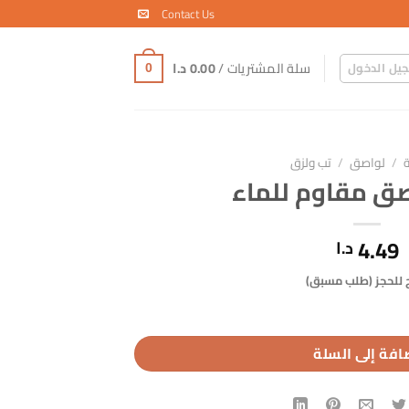
Contact Us
سلة المشتريات /
0.00
د.ا
يل الدخول
0
ة
/
لواصق
/
تب ولزق
ق مقاوم للماء
4.49
د.ا
 للحجز (طلب مسبق)
افة إلى السلة