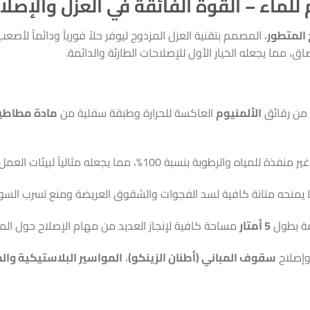
لماء – القوة الفائقة في العزل والإصلا
 المتطور
، المصمم بتقنية العزل المزدوج ليوفر حلاً فورياً ودائماً لأ
ق، مما يجعله الخيار الأول للإصلاحات الطارئة والدائمة.
من رقائق
الألمنيوم
العاكسة للحرارة وطبقة سفلية من
مادة مطاطية
وبة بنسبة 100%، مما يجعله مثالياً لبيئات العمل الرطبة وتحت الأمطار.
 يمنحه متانة كافية لسد الفجوات والشقوق العريضة ومنع تسرب السوائ
فة بطول
5 أمتار
مساحة كافية لإنجاز العديد من مهام الإصلاح حول المن
وإصلاح
سقوف المباني (أطنان الزينكو)
،
المواسير البلاستيكية وال