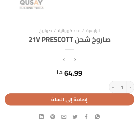
الرئيسية
/
عدد كهربائية
/
صواريخ
صاروخ شحن 21V PRESCOTT
64.99
د.ا
كمية صاروخ شحن 21V PRESCOTT
إضافة إلى السلة