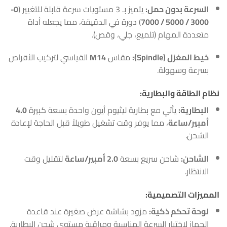
السرعة بدون حمل:
يتميز بـ 3 مستويات سرعة قابلة للتغيير (
0-
3000 / 5000 / 7000
) دورة في الدقيقة، مما يجعله أداة
متعددة المهام (تلميع، جلي، وقص).
خيط المغزل (Spindle):
مقاس
M14
القياسي لتركيب الأقراص
بسرعة وسهولة.
نظام الطاقة والبطارية:
البطارية:
يأتي مع بطارية ليثيوم أيون واحدة بسعة كبيرة
4.0
أمبير/ساعة
، مما يوفر وقت تشغيل طويلاً قبل الحاجة لإعادة
الشحن.
الشاحن:
شاحن سريع بسعة
2.0 أمبير/ساعة
لتقليل وقت
الانتظار.
المميزات التصميمية:
لوحة تحكم ذكية:
مزود بشاشة عرض صغيرة عند قاعدة
الجهاز لاختيار السرعة المناسبة ومراقبة مستوى شحن البطارية.