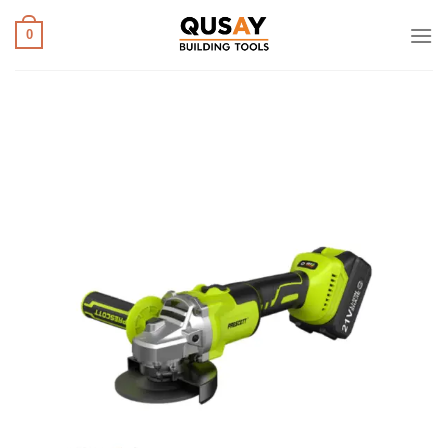
خطي
لمحتوى
0