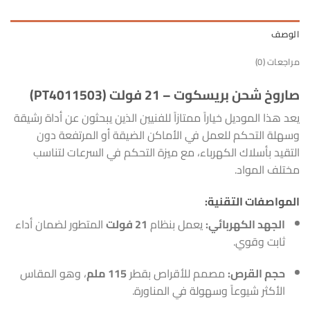
الوصف
مراجعات (0)
صاروخ شحن بريسكوت – 21 فولت (PT4011503)
يعد هذا الموديل خياراً ممتازاً للفنيين الذين يبحثون عن أداة رشيقة
وسهلة التحكم للعمل في الأماكن الضيقة أو المرتفعة دون
التقيد بأسلاك الكهرباء، مع ميزة التحكم في السرعات لتناسب
مختلف المواد.
المواصفات التقنية:
الجهد الكهربائي:
يعمل بنظام
21 فولت
المتطور لضمان أداء
ثابت وقوي.
حجم القرص:
مصمم للأقراص بقطر
115 ملم
، وهو المقاس
الأكثر شيوعاً وسهولة في المناورة.