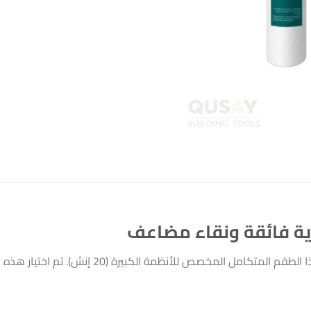
استمتع بمياه نظيفة وخالية من الشوائب مع هذا ال