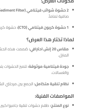
مكونات العرض:
2 حشوة شوائب فيتنامي (Sediment Filter):
صافية تماماً.
1 حشوة كربون فيتنامي (CTO):
حشوة كربون
لماذا تختار هذا العرض؟
مقاس 20 إنش احترافي:
صُممت هذه الحشوا
المنزل.
جودة فيتنامية موثوقة:
تتميز الحشوات بت
والغسالات.
نظام تنقية متكامل:
الجمع بين مرحلتي الش
المواصفات الفنية:
نوع المنتج:
طقم حشوات تنقية جامبو/كبير.