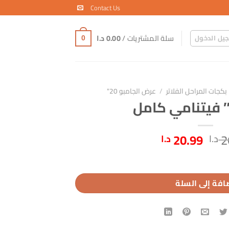
Contact Us
سلة المشتريات /
0.00
د.ا
يل الدخول
0
بكجات المراحل الفلاتر
/
عرض الجامبو 20"
السعر
السعر
20.99
2
د.ا
د.ا
الأصلي
الحالي
هو:
هو:
26.49 د.ا.
20.99 د.ا.
افة إلى السلة