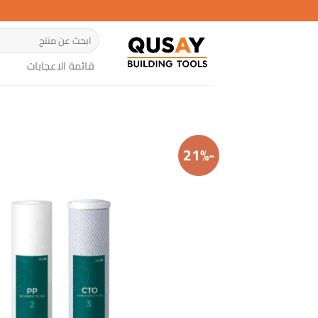
خطي
لمحتوى
البحث
عن:
قائمة الاعجابات
-21%