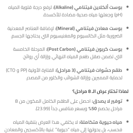
بوست ألكلاين فيتنامي (Alkaline):
لرفع درجة قلوية المياه
(pH) وجعلها مياه صحية مضادة للأكسدة.
بوست معادن فيتنامي (Mineral):
لإضافة العناصر المعدنية
الضرورية مثل الكالسيوم والمغنيسيوم التي يحتاجها الجسم.
بوست كربون فيتنامي (Post Carbon):
المرحلة الخامسة
التي تضمن صقل طعم المياه النهائي وإزالة أي روائح.
طقم حشوات فيتنامي (3 مراحل):
الفلترة الأولية (PP و CTO)
لحماية الممبرين وإزالة الشوائب والكلور من المصدر.
لماذا تختار عرض الـ 8 مراحل؟
توفير لا يصدق:
احصل على الطقم الكامل المكون من 8
مراحل بخصم
50%
وبسعر منافس جداً (23.99).
مياه حيوية متكاملة:
لا يكتفي هذا العرض بتنقية المياه
فحسب، بل يحولها إلى مياه “حيوية” غنية بالأكسجين والمعادن