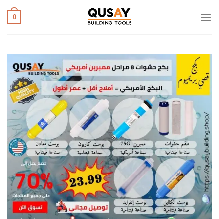
خطي
لمحتوى
0