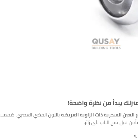
ع
العين السحرية ذات الزاوية العريضة
باللون الفضي العصري. صُممت 
ن قبل فتح الباب لأي زائر.
؟