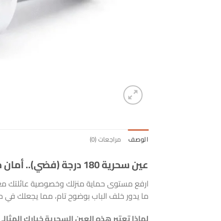
الوصف
مراجعات (0)
عين سحرية 180 درجة (فضي).. أمان منزلك يبدأ من نظرة واضحة!
ارفع مستوى حماية منزلك وخصوصية عائلتك م
ما يدور خلف الباب بوضوح تام، مما يجعلك في مأم
لماذا تعتبر هذه العين السحرية خيارك المثالي