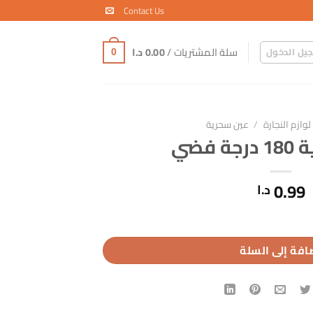
Contact Us
سلة المشتريات /
0.00
د.ا
يل الدخول
0
لوازم النجارة
/
عين سحرية
 فضي
0.99
د.ا
افة إلى السلة