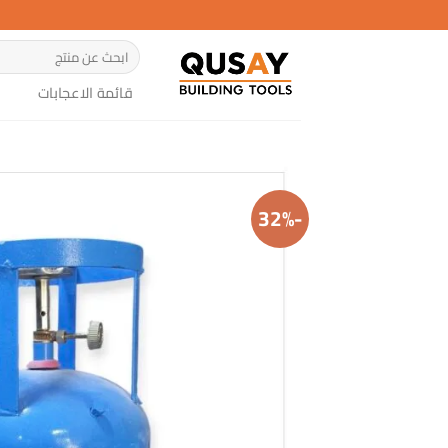
خطي
لمحتوى
البحث
عن:
قائمة الاعجابات
-32%