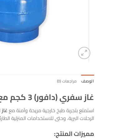
الوصف
مراجعات (0)
غاز سفري (دافور) 3 كجم مع منصب – رفيقك الأمثل في الرحلات والنزهات
استمتع بتجربة طبخ خارجية مريحة وآمنة مع
غاز 
الرحلات البرية، وحتى للاستخدامات المنزلية الطارئ
مميزات المنتج: