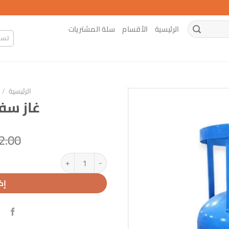
الرئيسية
الأقسام
سلة المشتريات
تسج
الرئيسية
/
غاز سفري 3 
2.00
كمية غاز سفري 3 ك منصب
إض