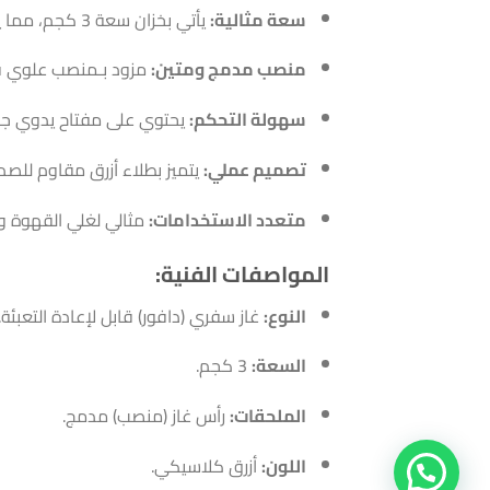
سعة مثالية:
يأتي بخزان سعة 3 كجم، مما يوفر لك ساعات طويلة من الاستخدام المتواصل دون الحاجة لإعادة التعبئة المتكررة.
منصب مدمج ومتين:
مزود بـمنصب علوي قوي
سهولة التحكم:
يحتوي على مفتاح يدوي جانب
تصميم عملي:
يتميز بطلاء أزرق مقاوم للص
متعدد الاستخدامات:
مثالي لغلي القهوة وال
المواصفات الفنية:
النوع:
غاز سفري (دافور) قابل لإعادة التعبئة.
السعة:
3 كجم.
الملحقات:
رأس غاز (منصب) مدمج.
اللون:
أزرق كلاسيكي.