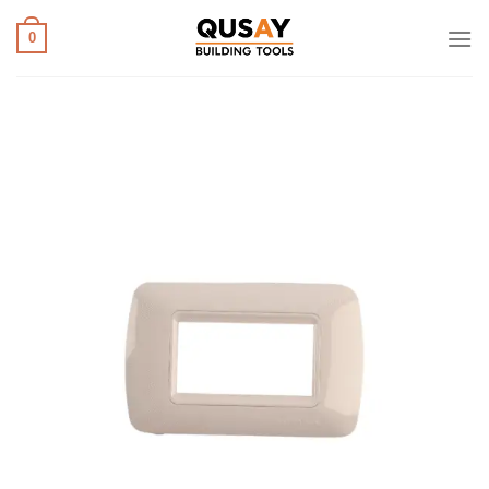
خطي
لمحتوى
0