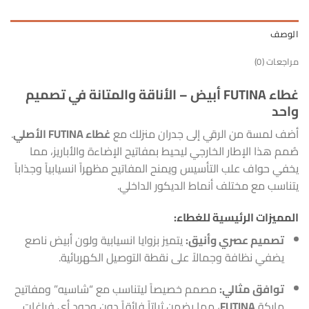
الوصف
مراجعات (0)
غطاء FUTINA أبيض – الأناقة والمتانة في تصميم
واحد
أضف لمسة من الرقي إلى جدران منزلك مع
غطاء FUTINA الأصلي
.
صُمم هذا الإطار الخارجي ليحيط بمفاتيح الإضاءة والأباريز، مما
يخفي حواف علب التأسيس ويمنح المفاتيح مظهراً انسيابياً وجذاباً
يتناسب مع مختلف أنماط الديكور الداخلي.
المميزات الرئيسية للغطاء:
تصميم عصري وأنيق:
يتميز بزوايا انسيابية ولون أبيض ناصع
يضفي نظافة وجمالاً على نقطة التوصيل الكهربائية.
توافق مثالي:
مصمم خصيصاً ليتناسب مع “شاسيه” ومفاتيح
ماركة
FUTINA
، مما يضمن ثباتاً فائقاً دون وجود أي فراغات.