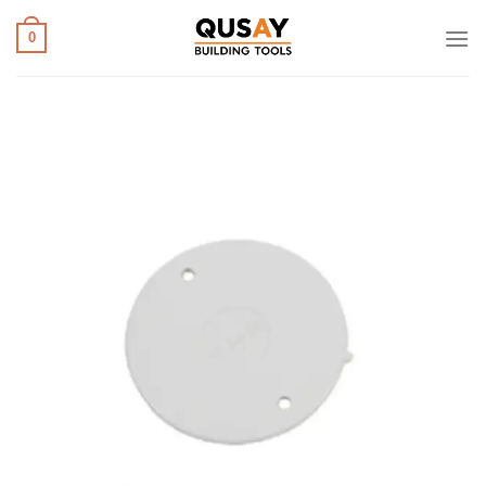
خطي
لمحتوى
0