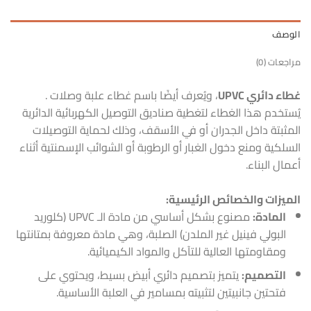
الوصف
مراجعات (0)
غطاء دائري UPVC
، ويُعرف أيضًا باسم غطاء علبة وصلات .
يُستخدم هذا الغطاء لتغطية صناديق التوصيل الكهربائية الدائرية
المثبتة داخل الجدران أو في الأسقف، وذلك لحماية التوصيلات
السلكية ومنع دخول الغبار أو الرطوبة أو الشوائب الإسمنتية أثناء
أعمال البناء.
الميزات والخصائص الرئيسية:
المادة:
مصنوع بشكل أساسي من مادة الـ UPVC (كلوريد
البولي فينيل غير الملدن) الصلبة، وهي مادة معروفة بمتانتها
ومقاومتها العالية للتآكل والمواد الكيميائية.
التصميم:
يتميز بتصميم دائري أبيض بسيط، ويحتوي على
فتحتين جانبيتين لتثبيته بمسامير في العلبة الأساسية.