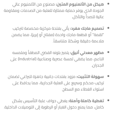
هيكل من الألمنيوم المتين:
مصنوع من الألمنيوم عالي
الجودة الذي يوفر حماية ممتازة للعلبة من الصدمات ومقاومة
عالية للصدأ والتآكل.
تصميم ماجك مفرد:
يأتي بفتحة مركزية مخصصة لتركيب
“لقمة” أو قطعة ماجك واحدة (مفتاح أو إبريز)، مما يضمن
ملاءمة دقيقة وشكلاً متناسقاً.
مظهر معدني أنيق:
يتميز بلونه الفضي المطفأ وملمسه
الناعم، مما يضفي لمسة عصرية وصناعية (Industrial) على
الجدران.
سهولة التثبيت:
مزود بفتحات جانبية جاهزة للبراغي لضمان
تركيب محكم وسريع على العلبة الجدارية، مما يحافظ على
استواء الغطاء مع السطح.
تغطية كاملة وآمنة:
يغطي حواف علبة التأسيس بشكل
كامل، مما يمنع دخول الغبار أو الرطوبة إلى التوصيلات الداخلية.