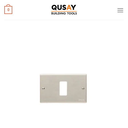
خطي
لمحتوى
0