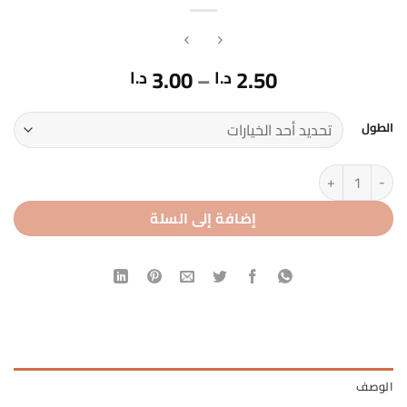
نطاق
3.00
–
2.50
د.ا
د.ا
السعر:
من
الطول
خلال
كمية فرد حرق
إضافة إلى السلة
الوصف