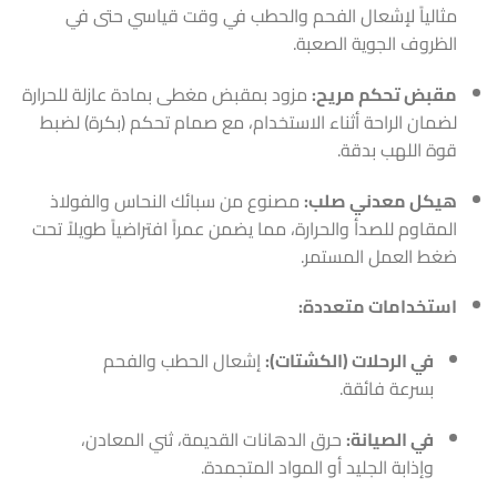
مثالياً لإشعال الفحم والحطب في وقت قياسي حتى في
الظروف الجوية الصعبة.
مقبض تحكم مريح:
مزود بمقبض مغطى بمادة عازلة للحرارة
لضمان الراحة أثناء الاستخدام، مع صمام تحكم (بكرة) لضبط
قوة اللهب بدقة.
هيكل معدني صلب:
مصنوع من سبائك النحاس والفولاذ
المقاوم للصدأ والحرارة، مما يضمن عمراً افتراضياً طويلاً تحت
ضغط العمل المستمر.
استخدامات متعددة:
في الرحلات (الكشتات):
إشعال الحطب والفحم
بسرعة فائقة.
في الصيانة:
حرق الدهانات القديمة، ثني المعادن،
وإذابة الجليد أو المواد المتجمدة.